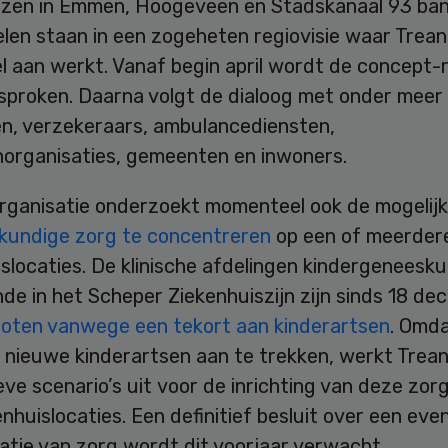
izen in Emmen, Hoogeveen en Stadskanaal 93 ban
len staan in een zogeheten regiovisie waar Trean
 aan werkt. Vanaf begin april wordt de concept-r
esproken. Daarna volgt de dialoog met onder meer
en, verzekeraars, ambulancediensten,
norganisaties, gemeenten en inwoners.
rganisatie onderzoekt momenteel ook de mogelij
skundige zorg te concentreren
op een of meerder
slocaties. De klinische afdelingen kindergeneesk
de in het Scheper Ziekenhuiszijn zijn sinds 18 d
loten vanwege een tekort aan kinderartsen
. Omda
is nieuwe kinderartsen aan te trekken, werkt Tre
eve scenario’s uit voor de inrichting van deze zor
enhuislocaties. Een definitief besluit over een eve
atie van zorg wordt dit voorjaar verwacht.