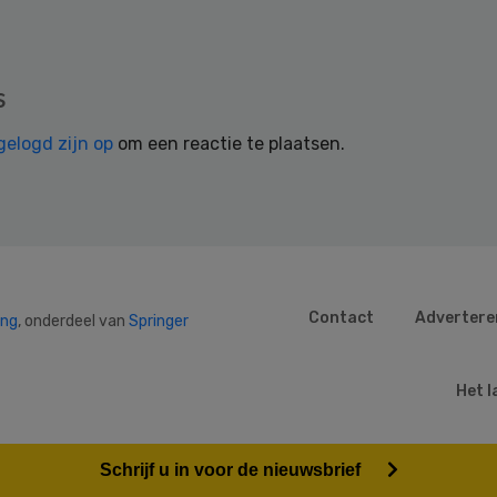
s
gelogd zijn op
om een reactie te plaatsen.
Contact
Advertere
ing
, onderdeel van
Springer
Het l
Schrijf u in voor de nieuwsbrief