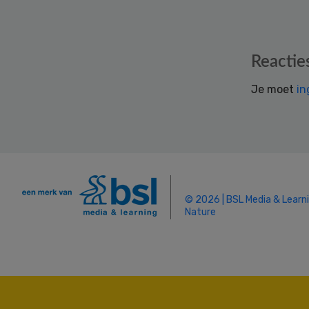
Reader
Reactie
Interactions
Je moet
in
© 2026 | BSL Media & Learn
Nature