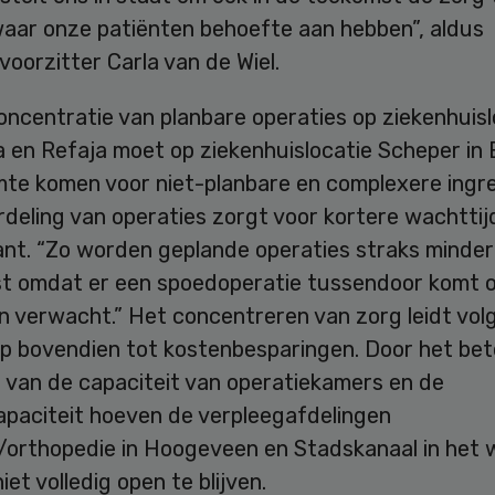
waar onze patiënten behoefte aan hebben”, aldus
oorzitter Carla van de Wiel.
ncentratie van planbare operaties op ziekenhuisl
 en Refaja moet op ziekenhuislocatie Scheper i
mte komen voor niet-planbare en complexere ingr
deling van operaties zorgt voor kortere wachttij
ant. “Zo worden geplande operaties straks minder
st omdat er een spoedoperatie tussendoor komt o
n verwacht.” Het concentreren van zorg leidt vol
p bovendien tot kostenbesparingen. Door het bet
 van de capaciteit van operatiekamers en de
paciteit hoeven de verpleegafdelingen
e/orthopedie in Hoogeveen en Stadskanaal in het
iet volledig open te blijven.