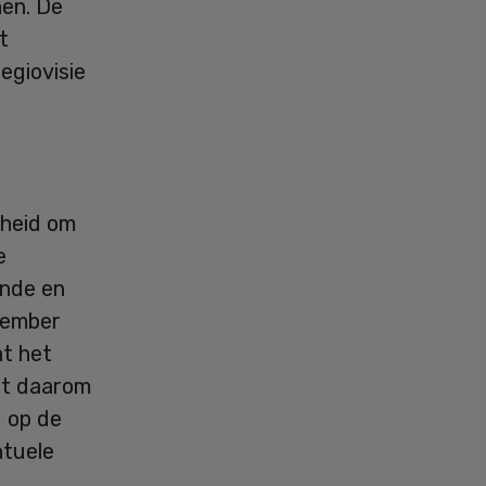
en. De
t
egiovisie
kheid om
e
unde en
ecember
t het
ant daarom
g op de
ntuele