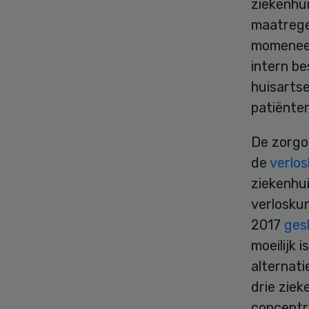
ziekenhu
maatrege
momeneel
intern b
huisarts
patiënte
De zorgo
de
verlo
ziekenhui
verloskun
2017
ges
moeilijk 
alternati
drie ziek
concentr