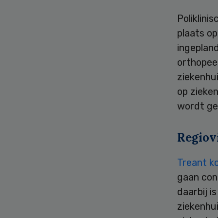
Poliklini
plaats op
ingeplan
orthopeed
ziekenhu
op zieke
wordt ged
Regiov
Treant ko
gaan con
daarbij i
ziekenhu