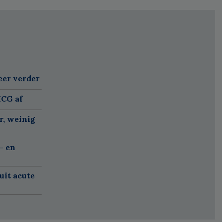
eer verder
MCG af
r, weinig
- en
uit acute