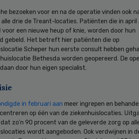
sche bezoeken voor en na de operatie vinden ook na 
 alle drie de Treant-locaties. Patiënten die in april
d voor een nieuwe heup of knie, worden door hun
 gebeld. Het betreft hier patiënten die op
islocatie Scheper hun eerste consult hebben geh
nhuislocatie Bethesda worden geopereerd. De ope
aan door hun eigen specialist.
isie
ndigde in februari aan
meer ingrepen en behandel
centreren op één van de ziekenhuislocaties. Uit
s dat zo’n 90 procent van de geleverde zorg op alle
islocaties wordt aangeboden. Ook verdwijnen in d