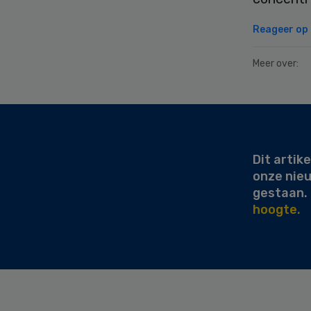
Reageer op d
Meer over:
Secondary
Sidebar
Dit artike
onze nie
gestaan.
hoogte.