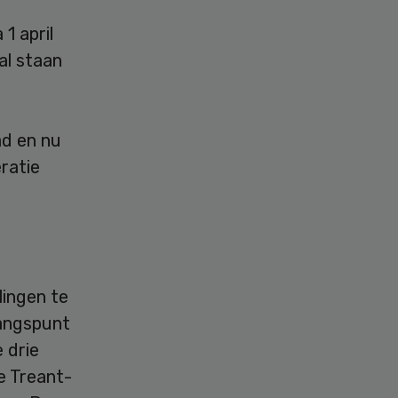
1 april
 al staan
ad en nu
ratie
ingen te
gangspunt
 drie
e Treant-