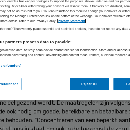
Skipr Redactie
26 maart 2018
,
08:07
56 keer gelezen
Accept enables tracking technologies to support the purposes shown under we and our partne
electing Reject All or withdrawing your consent will disable them. If trackers are disabled, so
may not be as relevant to you. You can resurface this menu to change your choices or withd
licking the Manage Preferences link on the bottom of the webpage. Your choices will have eff
more details, refer to our Privacy Policy.
Privacy Statement
t Zorggroep concentreert planbare heup- en knie
her not? Then we only place essential and statistical cookies, these do not record any data
pril op locatie Bethesda in Hoogeveen en locatie R
r partners process data to provide:
aal. Operaties als gevolg van botbreuken worden
eolocation data. Actively scan device characteristics for identification. Store and/or access 
rd in Stadskanaal en Hoogeveen. Voor spoedeise
onalised advertising and content, advertising and content measurement, audience research 
.
tiënten ook na 1 april terecht op alle drie de Trea
ners (vendors)
entreren van planbare operaties
is onderdeel van
references
Reject All
I 
ingspakket dat ervoor moet zorgen dat de zieken
ancieel gezond wordt. De maatregelen zijn volgen
ie ook nodig om goede, bereikbare en betaalbare 
 te behouden. “Concentreren van een beperkt aant
stelt ons in staat om ook in de toekomst de zorg 