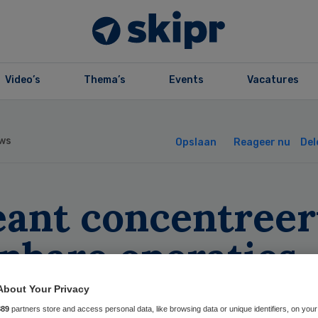
Video’s
Thema’s
Events
Vacatures
ws
Opslaan
Reageer nu
Del
eant concentreer
nbare operaties
About Your Privacy
889
partners store and access personal data, like browsing data or unique identifiers, on your