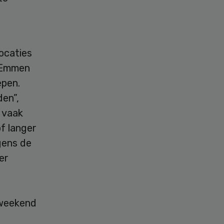
ocaties
n Emmen
epen.
den”,
 vaak
f langer
gens de
er
 weekend