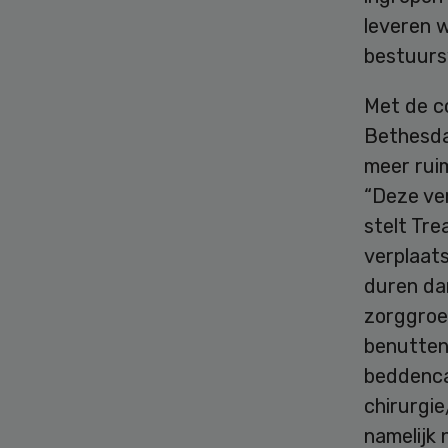
leveren 
bestuursv
Met de co
Bethesda
meer rui
“Deze ver
stelt Tre
verplaat
duren da
zorggroe
benutten
beddenca
chirurgi
namelijk n