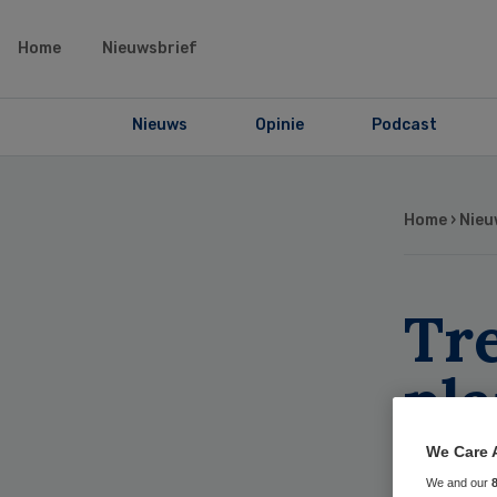
Home
Nieuwsbrief
Nieuws
Opinie
Podcast
Home
›
Nieu
Tr
pla
We Care 
We and our