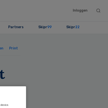
Searc
Inloggen
this
websit
Partners
Skipr
99
Skipr
22
Primary
Sidebar
en
Print
t
 device.