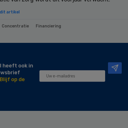
it artikel
Concentratie
Financiering
l heeft ook in
uwsbrief
Blijf op de