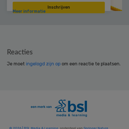
Inschrijven
Meer informatie
Reader
Reacties
Interactions
Je moet
ingelogd zijn op
om een reactie te plaatsen.
© 2026 | BSL Media & Learning
, onderdeel van
Springer Nature