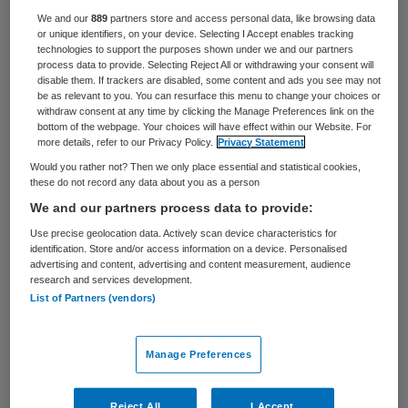
is dit jaar de invloedrijkste netwerker in de
We and our
889
partners store and access personal data, like browsing data
or unique identifiers, on your device. Selecting I Accept enables tracking
zorgsector. Na jaren van dominantie van
technologies to support the purposes shown under we and our partners
process data to provide. Selecting Reject All or withdrawing your consent will
zorgverzekeraars en beleidsadviseurs is
disable them. If trackers are disabled, some content and ads you see may not
be as relevant to you. You can resurface this menu to change your choices or
Bos de eerste zorgbestuurder die
withdraw consent at any time by clicking the Manage Preferences link on the
netwerklijst Skipr 99, die dit jaar voor de
bottom of the webpage. Your choices will have effect within our Website. For
more details, refer to our Privacy Policy.
Privacy Statement
tiende maal verschijnt, aanvoert.
Would you rather not? Then we only place essential and statistical cookies,
these do not record any data about you as a person
De nummer 1-positie dankt Bos aan een
We and our partners process data to provide:
combinatie van factoren. Als
Use precise geolocation data. Actively scan device characteristics for
identification. Store and/or access information on a device. Personalised
bestuursvoorzitter van het VU medisch
advertising and content, advertising and content measurement, audience
research and services development.
centrum in Amsterdam is hij één van de
List of Partners (vendors)
drijvende krachten achter de fusie met het
AMC. De beoogde combine, die in 2018
Manage Preferences
bestuurlijk vorm moet krijgen, wordt met
een omzet van 1,6 miljard euro, een half
Reject All
I Accept