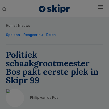
Search
this
Secondary
website
Sidebar
Home
›
Nieuws
Opslaan
Reageer nu
Delen
Politiek
schaakgrootmeester
Bos pakt eerste plek in
Skipr 99
Philip van de Poel