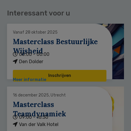
Interessant voor u
Vanaf 28 oktober 2025
Masterclass Bestuurlijke
Wijsheid
00:00 - 00:00
Den Dolder
Inschrijven
Meer informatie
16 december 2025, Utrecht
Masterclass
Teamdynamiek
09:00 - 16:30
Van der Valk Hotel