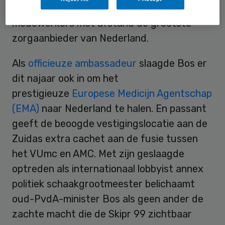
miljoen patiënten en 15 duizend
medewerkers met afstand de grootste
zorgaanbieder van Nederland.
Als
officieuze ambassadeur
slaagde Bos er
dit najaar ook in om het
prestigieuze
Europese Medicijn Agentschap
(EMA)
naar Nederland te halen. En passant
geeft de beoogde vestigingslocatie aan de
Zuidas extra cachet aan de fusie tussen
het VUmc en AMC. Met zijn geslaagde
optreden als internationaal lobbyist annex
politiek schaakgrootmeester belichaamt
oud-PvdA-minister Bos als geen ander de
zachte macht die de Skipr 99 zichtbaar