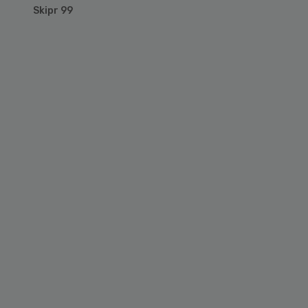
Skipr 99
Primary
Sidebar