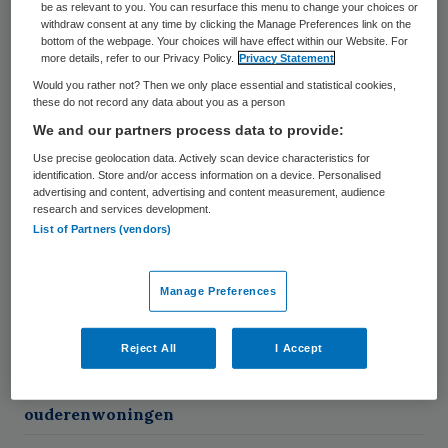
be as relevant to you. You can resurface this menu to change your choices or
‘blokkendoos’
withdraw consent at any time by clicking the Manage Preferences link on the
bottom of the webpage. Your choices will have effect within our Website. For
more details, refer to our Privacy Policy.
Privacy Statement
Would you rather not? Then we only place essential and statistical cookies,
these do not record any data about you as a person
Donderdag
9 juli 2026
We and our partners process data to provide:
Use precise geolocation data. Actively scan device characteristics for
identification. Store and/or access information on a device. Personalised
Rijnstate presenteert gefaseerde
advertising and content, advertising and content measurement, audience
research and services development.
nieuwbouwplannen tot 2050
List of Partners (vendors)
Manage Preferences
Maandag
6 juli 2026
Reject All
I Accept
Kabinet trekt extra geld uit voor geclusterde
ouderenwoningen