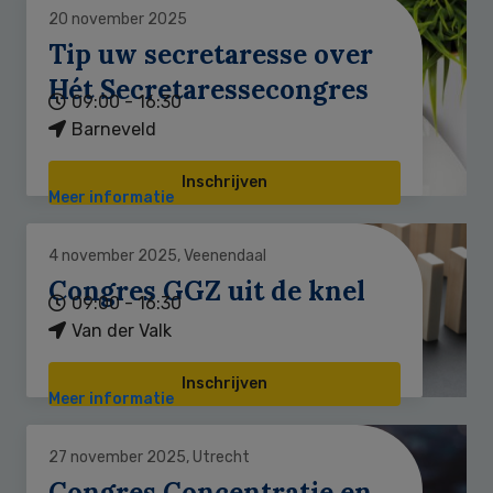
20 november 2025
Tip uw secretaresse over
Hét Secretaressecongres
09:00 - 16:30
Barneveld
Inschrijven
Meer informatie
4 november 2025, Veenendaal
Congres GGZ uit de knel
09:00 - 16:30
Van der Valk
Inschrijven
Meer informatie
27 november 2025, Utrecht
Congres Concentratie en