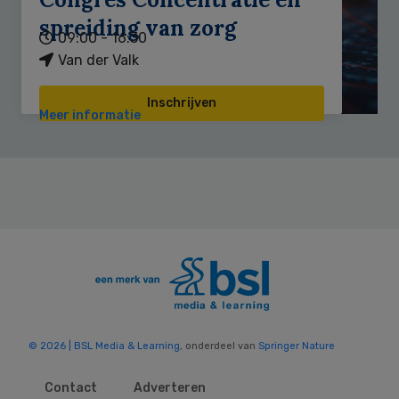
spreiding van zorg
09:00 - 16:30
Van der Valk
Inschrijven
Meer informatie
© 2026 | BSL Media & Learning
, onderdeel van
Springer Nature
Contact
Adverteren