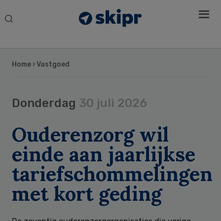
Search
this
website
Home
› Vastgoed
Donderdag
30 juli 2026
Ouderenzorg wil
einde aan jaarlijkse
tariefschommelingen
met kort geding