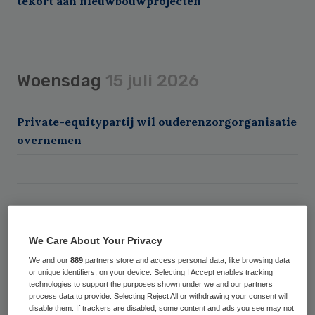
tekort aan nieuwbouwprojecten
Woensdag
15 juli 2026
Private-equitypartij wil ouderenzorgorganisatie
overnemen
Zaterdag
11 juli 2026
We Care About Your Privacy
Franciscus Gasthuis opent nieuw
We and our
889
partners store and access personal data, like browsing data
or unique identifiers, on your device. Selecting I Accept enables tracking
ziekenhuisgebouw
technologies to support the purposes shown under we and our partners
process data to provide. Selecting Reject All or withdrawing your consent will
Amsterdam UMC neemt afscheid van modulaire
disable them. If trackers are disabled, some content and ads you see may not