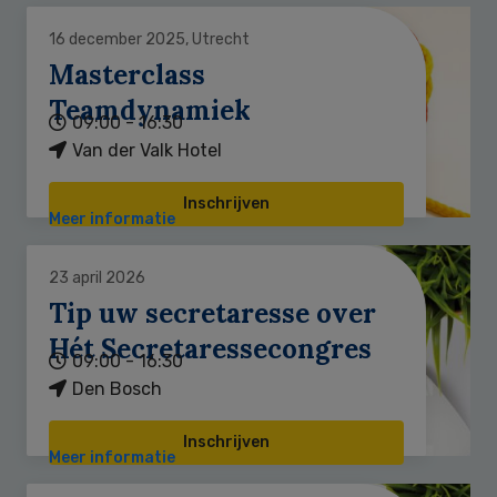
16 december 2025, Utrecht
Masterclass
Teamdynamiek
09:00 - 16:30
Van der Valk Hotel
Inschrijven
Meer informatie
23 april 2026
Tip uw secretaresse over
Hét Secretaressecongres
09:00 - 16:30
Den Bosch
Inschrijven
Meer informatie